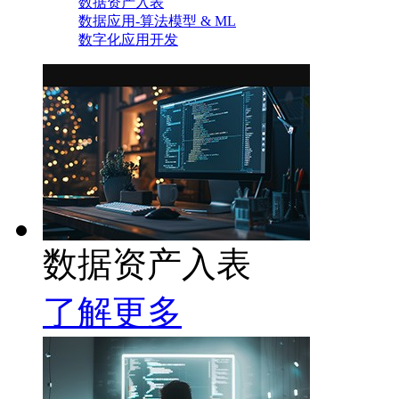
数据资产入表
数据应用-算法模型 & ML
数字化应用开发
数据资产入表
了解更多