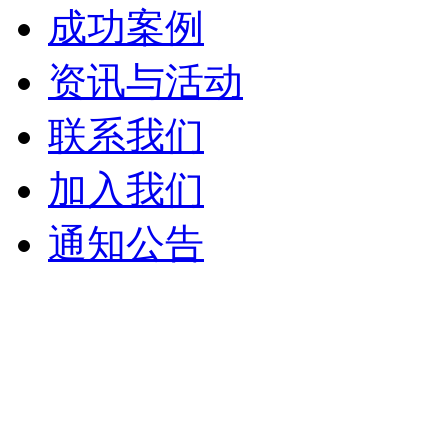
成功案例
资讯与活动
联系我们
加入我们
通知公告