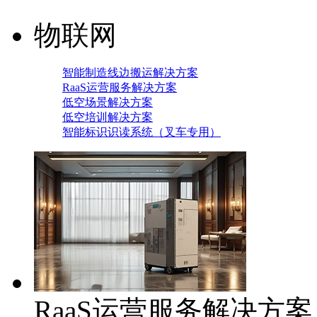
物联网
智能制造线边搬运解决方案
RaaS运营服务解决方案
低空场景解决方案
低空培训解决方案
智能标识识读系统（叉车专用）
RaaS运营服务解决方案