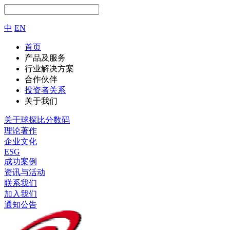
中
EN
首页
产品及服务
行业解决方案
合作伙伴
投资者关系
关于我们
关于球探比分数码
理论著作
企业文化
ESG
成功案例
资讯与活动
联系我们
加入我们
通知公告