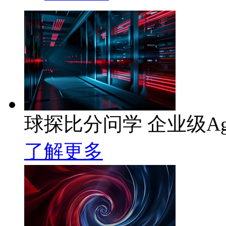
球探比分问学 企业级Ag
了解更多