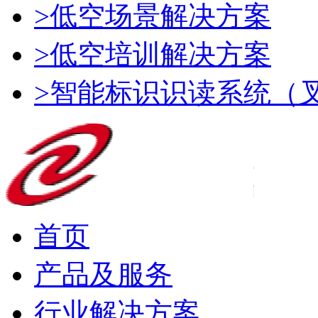
>低空场景解决方案
>低空培训解决方案
>智能标识识读系统（
首页
产品及服务
行业解决方案