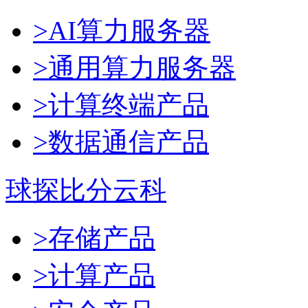
>AI算力服务器
>通用算力服务器
>计算终端产品
>数据通信产品
球探比分云科
>存储产品
>计算产品