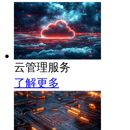
云管理服务
了解更多