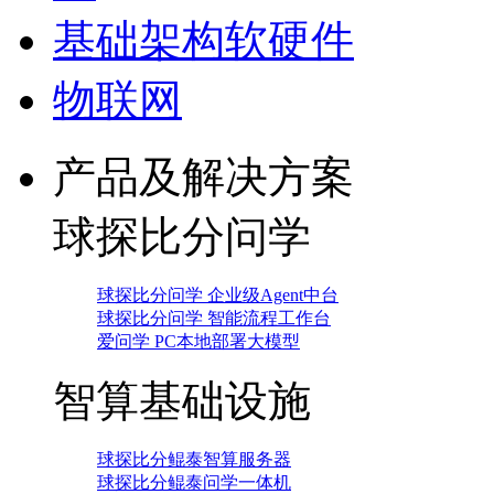
基础架构软硬件
物联网
产品及解决方案
球探比分问学
球探比分问学 企业级Agent中台
球探比分问学 智能流程工作台
爱问学 PC本地部署大模型
智算基础设施
球探比分鲲泰智算服务器
球探比分鲲泰问学一体机