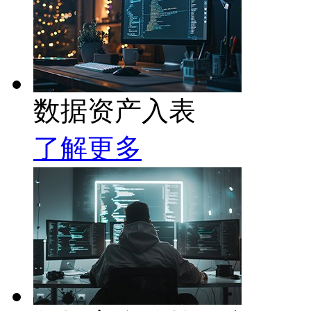
数据资产入表
了解更多