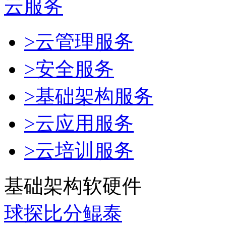
云服务
>云管理服务
>安全服务
>基础架构服务
>云应用服务
>云培训服务
基础架构软硬件
球探比分鲲泰