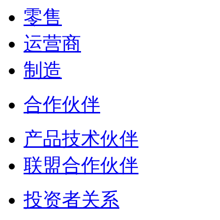
零售
运营商
制造
合作伙伴
产品技术伙伴
联盟合作伙伴
投资者关系