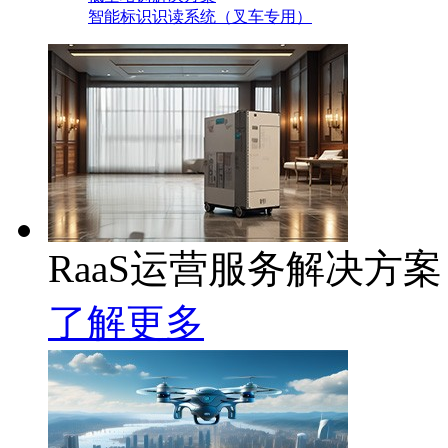
智能标识识读系统（叉车专用）
RaaS运营服务解决方案
了解更多