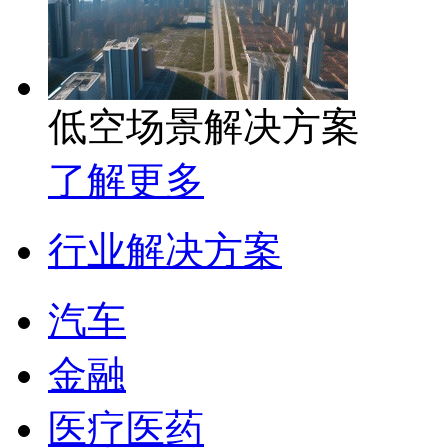
低空场景解决方案
了解更多
行业解决方案
汽车
金融
医疗医药