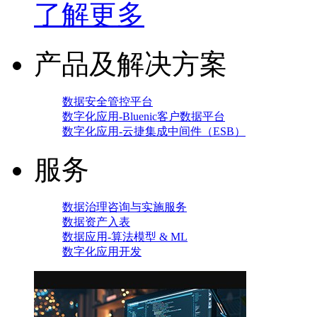
了解更多
产品及解决方案
数据安全管控平台
数字化应用-Bluenic客户数据平台
数字化应用-云捷集成中间件（ESB）
服务
数据治理咨询与实施服务
数据资产入表
数据应用-算法模型 & ML
数字化应用开发