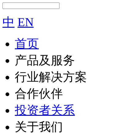
中
EN
首页
产品及服务
行业解决方案
合作伙伴
投资者关系
关于我们