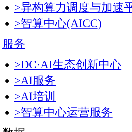
>异构算力调度与加速
>智算中心(AICC)
服务
>DC·AI生态创新中心
>AI服务
>AI培训
>智算中心运营服务