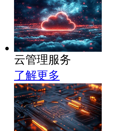
云管理服务
了解更多