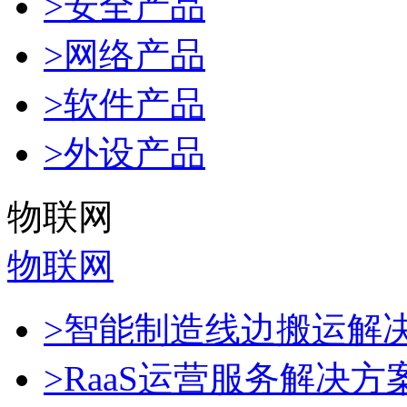
>安全产品
>网络产品
>软件产品
>外设产品
物联网
物联网
>智能制造线边搬运解
>RaaS运营服务解决方