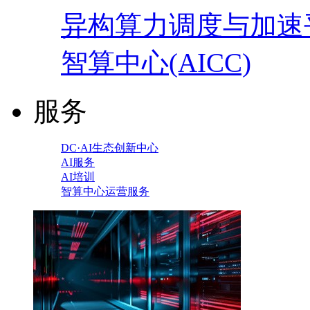
异构算力调度与加速
智算中心(AICC)
服务
DC·AI生态创新中心
AI服务
AI培训
智算中心运营服务