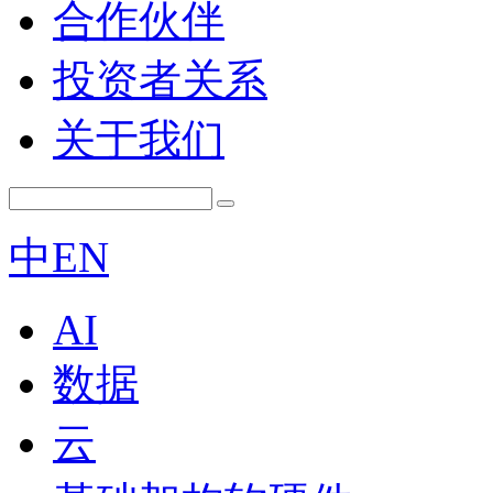
合作伙伴
投资者关系
关于我们
中
EN
AI
数据
云