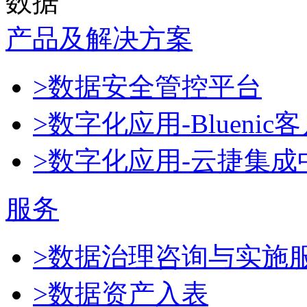
数据
产品及解决方案
>数据安全管控平台
>数字化应用-Blueni
>数字化应用-云捷集成
服务
>数据治理咨询与实施
>数据资产入表