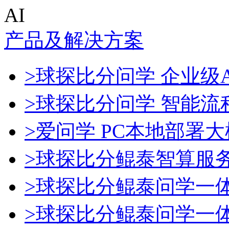
AI
产品及解决方案
>球探比分问学 企业级A
>球探比分问学 智能流
>爱问学 PC本地部署
>球探比分鲲泰智算服
>球探比分鲲泰问学一
>球探比分鲲泰问学一体机