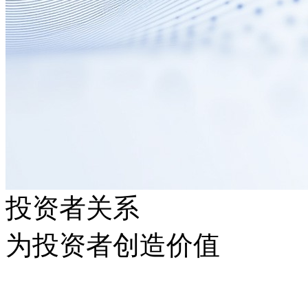
投资者关系
为投资者创造价值