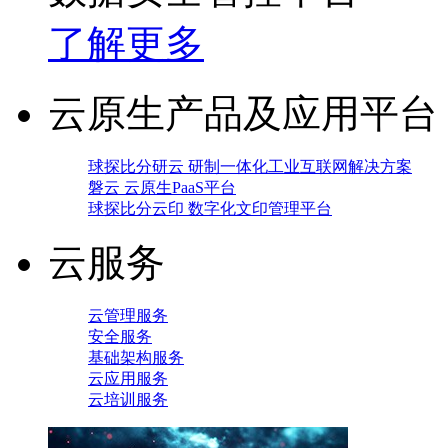
了解更多
云原生产品及应用平台
球探比分研云 研制一体化工业互联网解决方案
磐云 云原生PaaS平台
球探比分云印 数字化文印管理平台
云服务
云管理服务
安全服务
基础架构服务
云应用服务
云培训服务