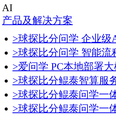
AI
产品及解决方案
>球探比分问学 企业级A
>球探比分问学 智能流
>爱问学 PC本地部署
>球探比分鲲泰智算服
>球探比分鲲泰问学一
>球探比分鲲泰问学一体机