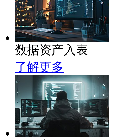
数据资产入表
了解更多