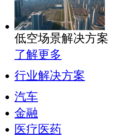
低空场景解决方案
了解更多
行业解决方案
汽车
金融
医疗医药