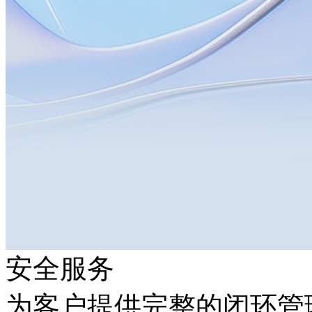
安全服务
为客户提供完整的闭环管