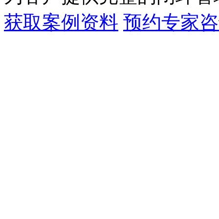
获取案例资料
预约专家咨