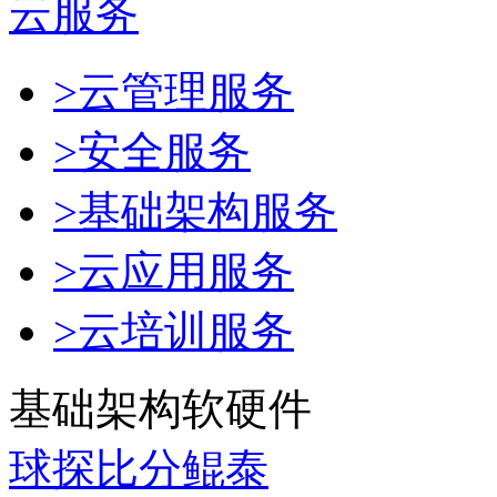
云服务
>云管理服务
>安全服务
>基础架构服务
>云应用服务
>云培训服务
基础架构软硬件
球探比分鲲泰