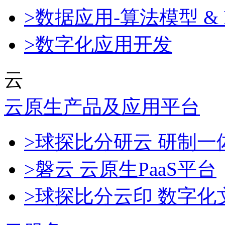
>数据应用-算法模型 & 
>数字化应用开发
云
云原生产品及应用平台
>球探比分研云 研制
>磐云 云原生PaaS平台
>球探比分云印 数字化