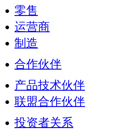
零售
运营商
制造
合作伙伴
产品技术伙伴
联盟合作伙伴
投资者关系