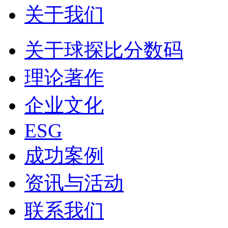
关于我们
关于球探比分数码
理论著作
企业文化
ESG
成功案例
资讯与活动
联系我们