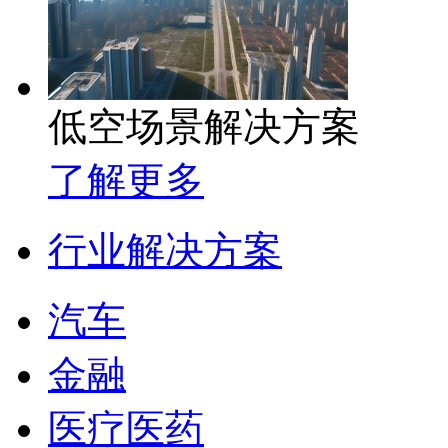
低空场景解决方案
了解更多
行业解决方案
汽车
金融
医疗医药