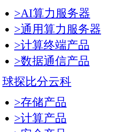
>AI算力服务器
>通用算力服务器
>计算终端产品
>数据通信产品
球探比分云科
>存储产品
>计算产品