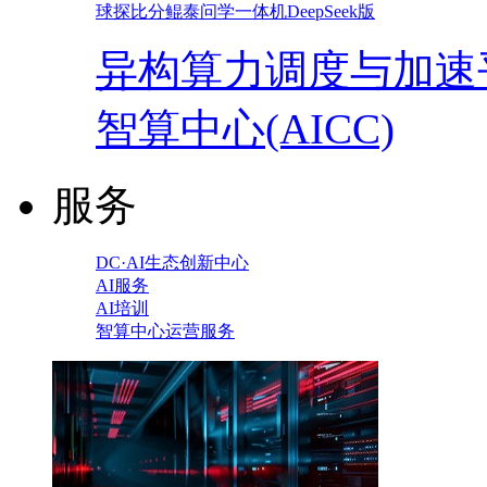
球探比分鲲泰问学一体机DeepSeek版
异构算力调度与加速
智算中心(AICC)
服务
DC·AI生态创新中心
AI服务
AI培训
智算中心运营服务