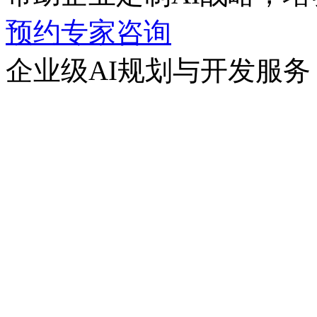
预约专家咨询
企业级AI规划与开发服务