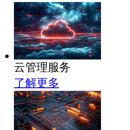
云管理服务
了解更多