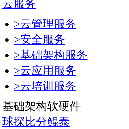
云服务
>云管理服务
>安全服务
>基础架构服务
>云应用服务
>云培训服务
基础架构软硬件
球探比分鲲泰