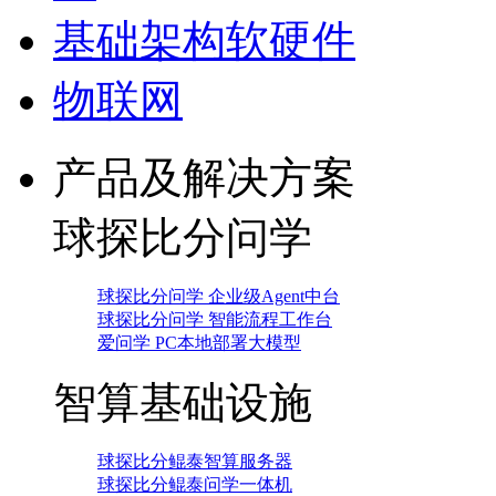
基础架构软硬件
物联网
产品及解决方案
球探比分问学
球探比分问学 企业级Agent中台
球探比分问学 智能流程工作台
爱问学 PC本地部署大模型
智算基础设施
球探比分鲲泰智算服务器
球探比分鲲泰问学一体机