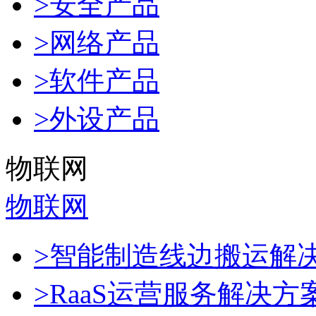
>安全产品
>网络产品
>软件产品
>外设产品
物联网
物联网
>智能制造线边搬运解
>RaaS运营服务解决方