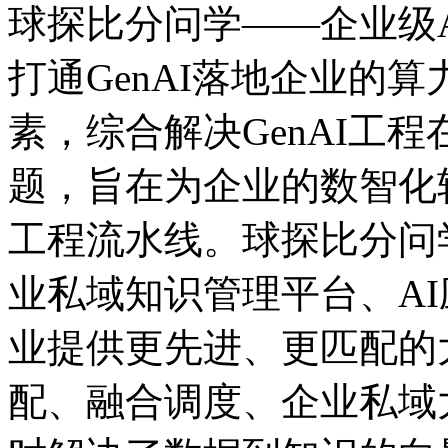
球探比分问学——企业级Ag
打通GenAI落地企业的算力
素，综合解决GenAI工程在
题，旨在为企业的数智
工程流水线。球探比分问学
业私域知识管理平台、A
业提供更先进、更匹配的
配、融合调度、企业