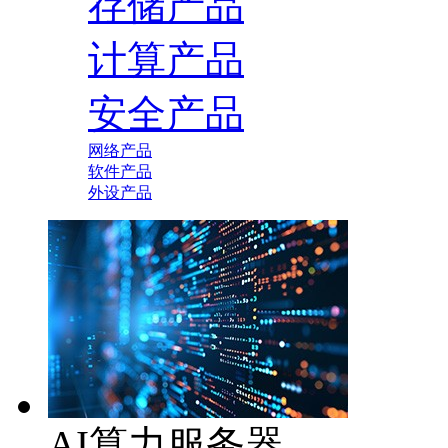
存储产品
计算产品
安全产品
网络产品
软件产品
外设产品
AI算力服务器