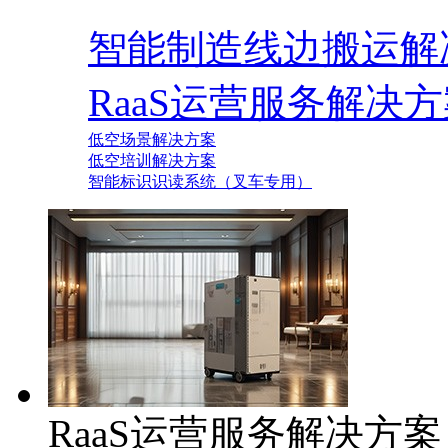
智能制造线边搬运解
RaaS运营服务解决
低空场景解决方案
低空培训解决方案
智能标识识读系统（叉车专用）
RaaS运营服务解决方案