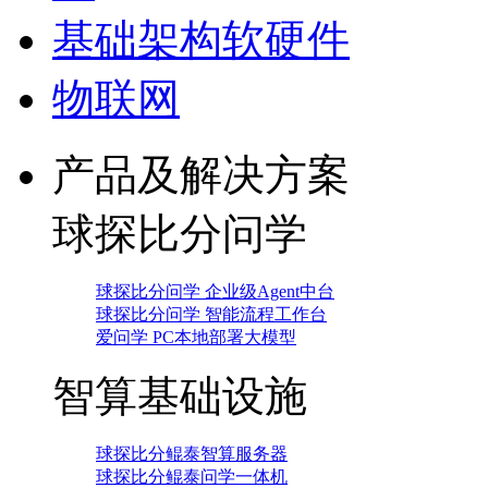
基础架构软硬件
物联网
产品及解决方案
球探比分问学
球探比分问学 企业级Agent中台
球探比分问学 智能流程工作台
爱问学 PC本地部署大模型
智算基础设施
球探比分鲲泰智算服务器
球探比分鲲泰问学一体机