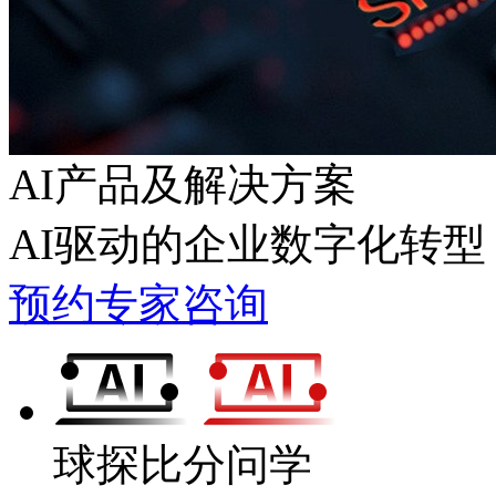
AI产品及解决方案
AI驱动的企业数字化转型
预约专家咨询
球探比分问学