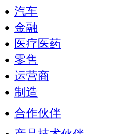
汽车
金融
医疗医药
零售
运营商
制造
合作伙伴
产品技术伙伴